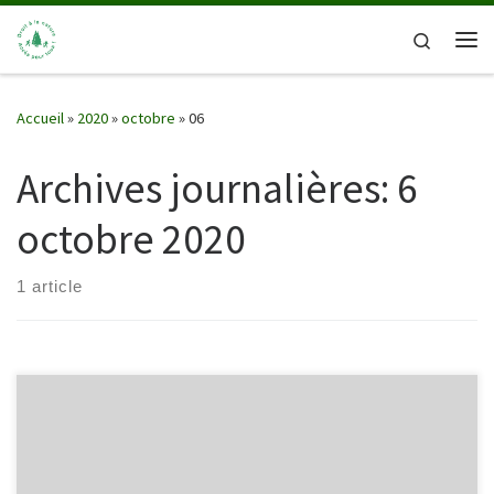
Passer au contenu
Search
Me
Accueil
»
2020
»
octobre
»
06
Archives journalières:
6
octobre 2020
1 article