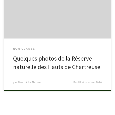
https://www.expemag.com/carnet/rando-bus-2-jours-par-la-
reserve-des-hauts-de-chartreuse
NON CLASSÉ
Quelques photos de la Réserve
naturelle des Hauts de Chartreuse
par
Droit A La Nature
Publié
6 octobre 2020