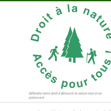
Passer au contenu
Défendre notre droit à découvrir la nature tout en la
préservant