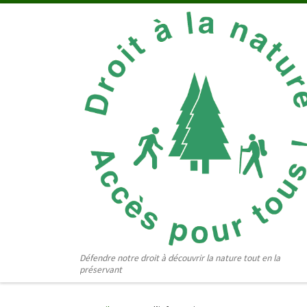
Passer au contenu
Défendre notre droit à découvrir la nature tout en la
préservant