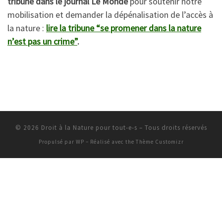
tribune dans le journal Le Monde
pour soutenir notre
mobilisation et demander la dépénalisation de l’accès à
la nature :
lire la tribune “se promener dans la nature
n’est pas un crime”
.
© 2026
Droit à la Nature pour tout-e-s
– Tous droits réservés
Propulsé par
WP
– Réalisé avec the
Thème Customizr