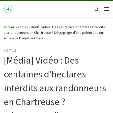
Passer au contenu
Search
Me
Accueil
»
Actus
»
[Média] Vidéo : Des centaines d’hectares interdits
aux randonneurs en Chartreuse ? Décryptage d’une polémique qui
enfle – Le Dauphiné Libéré
ACTUS
[Média] Vidéo : Des
centaines d’hectares
interdits aux randonneurs
en Chartreuse ?