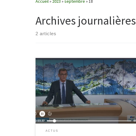
Accueil
»
2023
»
septembre
»
18
Archives journalières
2 articles
A l’occasion de la journée du patrimoine au Château
du Touvet, une action du collectif a été réalisée :
france3-regions.francetvinfo.fr/auvergne-rhone-
alpes/isere/video-tensions-en-chartreuse-il-ferme-l-
acces-a-la-montagne-alors-qu-il-ouvre-grand-les-
portes-de-son-chateau-2841089.html
ACTUS