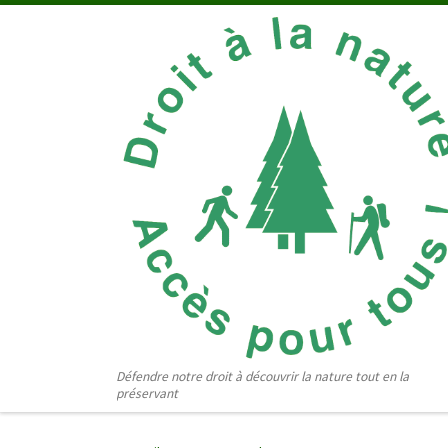
Passer au contenu
Défendre notre droit à découvrir la nature tout en la
préservant