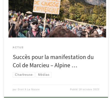
alpinemag.fr/chartreuse-succes-manifestation-col-marcieu-
jeremie-iordanoff-depute-isere/
ACTUS
Succès pour la manifestation du
Col de Marcieu – Alpine …
Chartreuse
Médias
par
Droit A La Nature
Publié
18 octobre 2023