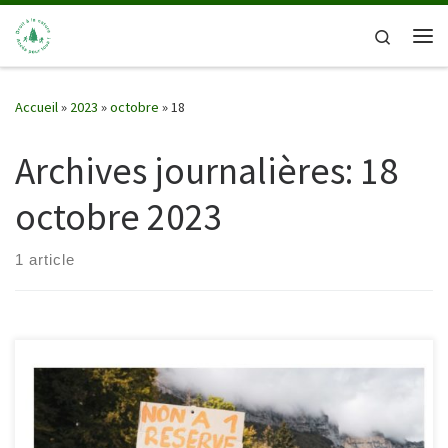
Passer au contenu
Search
Me
Accueil
»
2023
»
octobre
»
18
Archives journalières:
18
octobre 2023
1 article