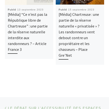
Publié
13 septembre 2023
Publié
15 septembre 2023
[Média] “Ce n’est pas la
[Média] Chartreuse : une
République libre de
partie de la réserve
Chartreuse” : une partie
naturelle « privatisée » ?
de la réserve naturelle
Les randonneurs vent
interdite aux
debout contre un
randonneurs ? – Article
propriétaire et les
France 3
chasseurs – Place
Gre’Net
Parcourir les articles
Article précédent
LE DÉBAT SUR L’ACCESSIBILITÉ DES ESPACES NATURELS PRIVÉS S’INVITE AU CONSEIL DÉPARTEMENTAL – LE DAUPHINÉ