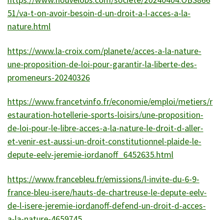
51/va-t-on-avoir-besoin-d-un-droit-a-l-acces-a-la-
nature.html
https://www.la-croix.com/planete/acces-a-la-nature-
une-proposition-de-loi-pour-garantir-la-liberte-des-
promeneurs-20240326
https://www.francetvinfo.fr/economie/emploi/metiers/r
estauration-hotellerie-sports-loisirs/une-proposition-
de-loi-pour-le-libre-acces-a-la-nature-le-droit-d-aller-
et-venir-est-aussi-un-droit-constitutionnel-plaide-le-
depute-eelv-jeremie-iordanoff_6452635.html
https://www.francebleu.fr/emissions/l-invite-du-6-9-
france-bleu-isere/hauts-de-chartreuse-le-depute-eelv-
de-l-isere-jeremie-iordanoff-defend-un-droit-d-acces-
a-la-nature-4659745