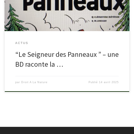
Méténier et M.LeRougeEn Chartreuse, un marquis s’érige en
gardien de ses terres, fort […]
ACTUS
“Le Seigneur des Panneaux ” – une
BD raconte la …
par
Droit A La Nature
Publié
14 avril 2025