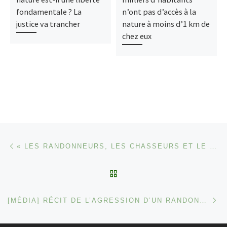
fondamentale ? La
n’ont pas d’accès à la
justice va trancher
nature à moins d’1 km de
chez eux
Parcourir les articles
Article précédent
« LES RANDONNEURS, LES CHASSEURS ET LE MARQUIS » – FRANCE INTER
RETOUR À LA LISTE DES
Ar
[MÉDIA] RÉCIT DE L’AGRESSION D’UN RANDONNEUR PAR UN CHASSEUR EN CHARTREUSE – RTL