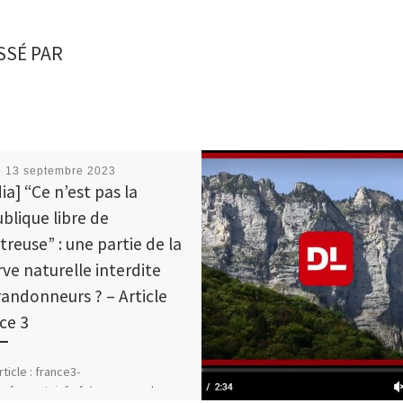
SSÉ PAR
é
13 septembre 2023
ia] “Ce n’est pas la
blique libre de
treuse” : une partie de la
rve naturelle interdite
randonneurs ? – Article
ce 3
article : france3-
s.francetvinfo.fr/auvergne-rhone-