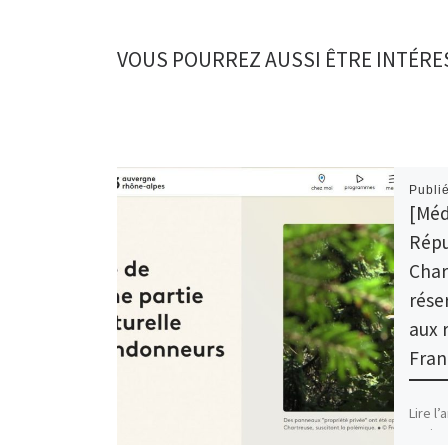
VOUS POURREZ AUSSI ÊTRE INTÉRE
Publi
[Méd
Répu
Char
rése
aux 
Fran
Lire l’
region