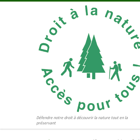
Passer au contenu
Défendre notre droit à découvrir la nature tout en la
préservant