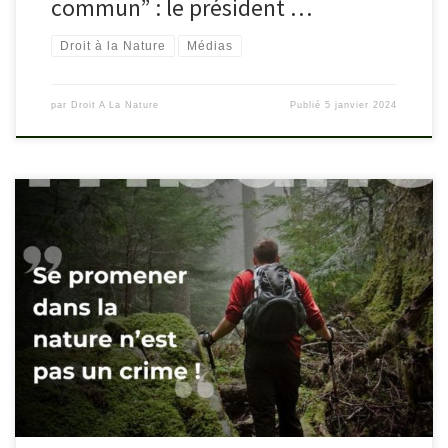
commun” : le président …
Droit à la Nature
Médias
par
Droit A La Nature
Publié
5 janvier 2024
Pour bien démarrer l’année 2024, une tribune est parue dans le
journal Le Monde pour s’opposer aux restriction d’accès à la nature
et aux sentiers qui ont fleuri durant l’année 2023. A l’initiative des
députés écologistes Lisa Belluco et Jérémie Iordanoff,
50 personnalités s’insurgent, dans une tribune au « Monde »,
contre une […]