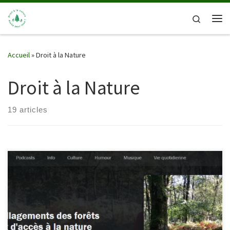
Passer au contenu
Search
Me
Accueil
»
Droit à la Nature
Droit à la Nature
19 articles
Les invités : https://www.radiofrance.fr/franceinter/podcasts/le-13-
14/le-13-14-du-jeudi-18-avril-2024-2627809