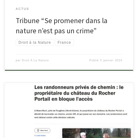
ACTUS
Tribune “Se promener dans la
nature n’est pas un crime”
Droit à la Nature
France
par
Droit A La Nature
Publié
5 janvier 2024
Lire l’article sur France Bleu : francebleu.fr/infos/culture-loisirs/les-
randonneurs-prives-de-gr-le-proprietaire-du-chateau-du-rocher-
portail-en-bloque-l-acces-2287873 Autre relai dans les médias
:ouest-france.fr/bretagne/maen-roch-35460/le-gr37-chemin-de-
randonnee-prefere-des-francais-passe-par-le-chateau-qui-en-