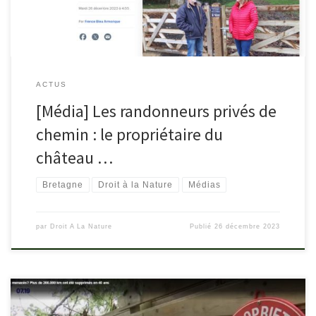
interdit-lacces-ff6b5590-9998-11ee-99a8-c8cd0c676f82
ACTUS
[Média] Les randonneurs privés de
chemin : le propriétaire du
château …
Bretagne
Droit à la Nature
Médias
par
Droit A La Nature
Publié
26 décembre 2023