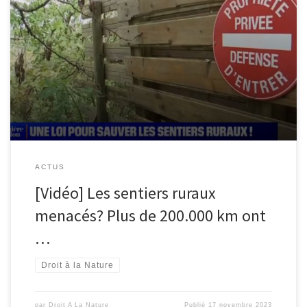
Le député Stéphane Delautrette milite pour la préservation des
sentiers ruraux, de plus en plus souvent accaparés par des
propriétaires privés. Voir le reportage : bfmtv.com/societe/les-
sentiers-ruraux-menaces-plus-de-200-000-km-ont-ete-supprimes-
en-40-ans_VN-202311170275.html
ACTUS
[Vidéo] Les sentiers ruraux
menacés? Plus de 200.000 km ont
…
Droit à la Nature
par
Droit A La Nature
Publié
17 novembre 2023