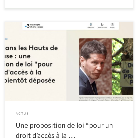
france3-regions.francetvinfo.fr/auvergne-rhone-alpes/isere/conflit-
dans-les-hauts-de-chartreuse-une-proposition-de-loi-pour-un-
droit-d-acces-a-la-nature-bientot-deposee-2855921.html
ACTUS
Une proposition de loi “pour un
droit d’accès à la …