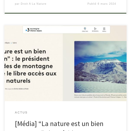
par
Droit A La Nature
Publié
6 mars 2024
Lire l’article de France 3 : france3-regions.francetvinfo.fr/auvergne-
rhone-alpes/isere/la-nature-est-un-bien-commun-le-president-
des-guides-de-montagne-reclame-le-libre-acces-aux-espaces-
naturels-2899574.html
ACTUS
[Média] “La nature est un bien