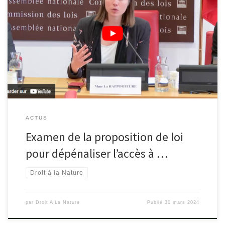
Fin mars a eu lieu l’examen d’une proposition de loi pour
dépénaliser l’accès à la nature présentée par la députée Lisa
Belluco, qui a malheureusement été rejetée en commission des
lois. En savoir plus : https://videos.assemblee-
nationale.fr/video.14898928_6603d07fd3000.commission-des-
lois–examen-de-diverses-propositions-de-loi-27-mars-2024
ACTUS
Examen de la proposition de loi
pour dépénaliser l’accès à …
Droit à la Nature
par
Droit A La Nature
Publié
30 mars 2024