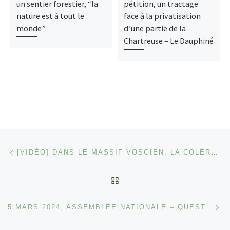
un sentier forestier, “la
pétition, un tractage
nature est à tout le
face à la privatisation
monde”
d’une partie de la
Chartreuse – Le Dauphiné
Parcourir les articles
Article précédent
[VIDÉO] DANS LE MASSIF VOSGIEN, LA COLÈRE DES RANDONNEURS CONTRE LA « PRIVATISATION » DE LA MONTAGNE – LE HUFFPOST
RETOUR À LA LISTE DES
Ar
5 MARS 2024, ASSEMBLÉE NATIONALE – QUESTION ORALE SANS DÉBAT DROIT D’ACCÈS À LA NATURE ET SENTIERS PÉDESTRES