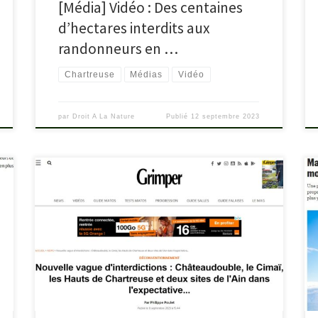
[Média] Vidéo : Des centaines
d’hectares interdits aux
randonneurs en …
Chartreuse
Médias
Vidéo
par
Droit A La Nature
Publié
12 septembre 2023