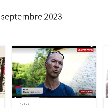
:
septembre 2023
Des centaines d’hectares interdits aux randonneurs en
Chartreuse ? Décryptage d’une polémique qui enfle –
Le Dauphiné Libéré – 10 Septembre 2023 Cette vidéo
qui revient sur certains points de la polémique donne
la parole à un des pétitionnaires et met également
particulièrement en avant l’avis du Président du Parc
[…]
ACTUS