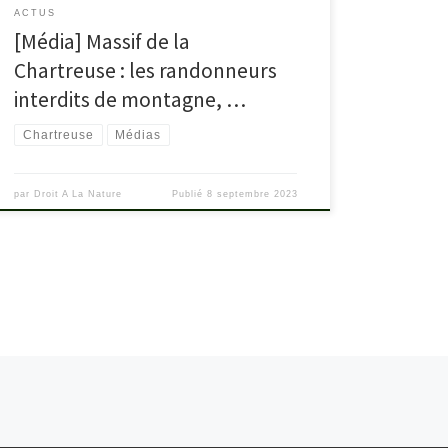
ACTUS
[Média] Massif de la
Chartreuse : les randonneurs
interdits de montagne, …
Chartreuse
Médias
par
Droit A La Nature
Publié
8 septembre 2023