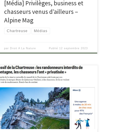
[Média] Privilèges, business et
chasseurs venus d’ailleurs –
Alpine Mag
Chartreuse
Médias
par
Droit A La Nature
Publié
12 septembre 2023
Un article du journal Le Parisien écrit par Thomas
Pueyo parle de la problématique d’accès à la Réserve
naturelle des Haut de Chartreuse et de notre
mobilisation. Lire l’article : leparisien.fr/isere-38/massif-
de-la-chartreuse-les-randonneurs-interdits-de-
montagne-les-chasseurs-lont-privatise-08-09-2023-
HF6LISBZ2NDP7IN3QAHFQNWETI.php