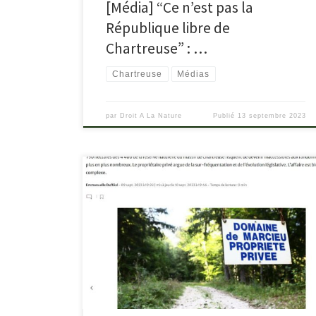
[Média] “Ce n’est pas la
République libre de
Chartreuse” : …
Chartreuse
Médias
par
Droit A La Nature
Publié
13 septembre 2023
Un article du journal Le Dauphiné Libéré revient sur
l’interdiction d’accès à la Réserve naturelle des Hauts
de Chartreuse et ses joyaux, et sur notre pétition. Lire
l’article : ledauphine.com/culture-
loisirs/2023/09/09/isere-des-merveilles-de-chartreuse-
tour-isabelle-bientot-interdites-d-acces