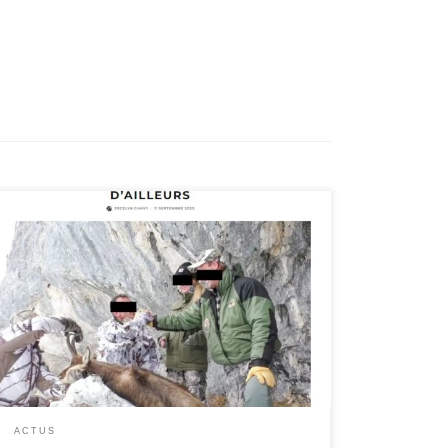
Un nouvel article paru sur Alpine Mag, cette fois
accessible à tout-e-s, qui revient sur les
problématiques d’accès à la Réserve des Hauts de
Chartreuse et les liens avec les activités de chasse en
Chartreuse. Lire l’article : alpinemag.fr/chartreuse-
privileges-chasse-business/
ACTUS