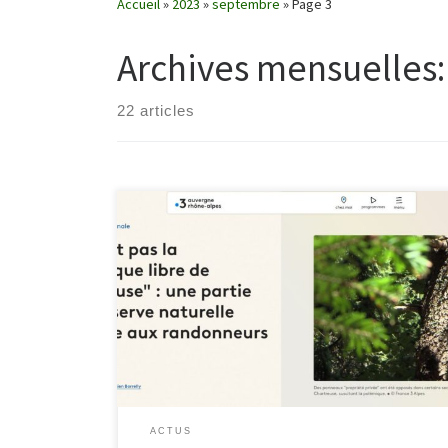
Accueil
»
2023
»
septembre
»
Page 3
Archives mensuelles
22 articles
Lire l’article : france3-regions.francetvinfo.fr/auvergne-
rhone-alpes/isere/ce-n-est-pas-la-republique-libre-
de-chartreuse-une-partie-de-la-reserve-naturelle-
interdite-aux-randonneurs-2837852.html
ACTUS