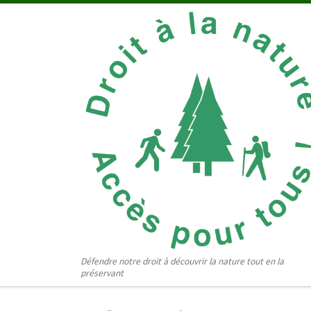
Passer au contenu
Défendre notre droit à découvrir la nature tout en la
préservant