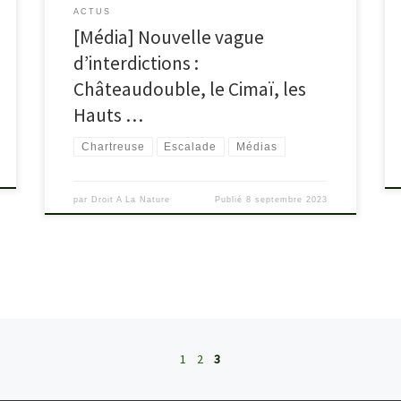
ACTUS
[Média] Nouvelle vague
d’interdictions :
Châteaudouble, le Cimaï, les
Hauts …
Chartreuse
Escalade
Médias
par
Droit A La Nature
Publié
8 septembre 2023
1
2
3