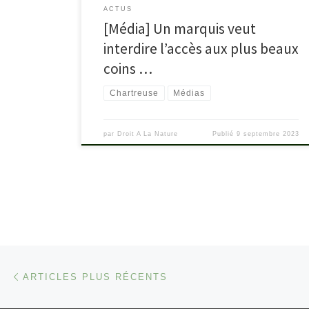
ACTUS
[Média] Un marquis veut
interdire l’accès aux plus beaux
coins …
Chartreuse
Médias
par
Droit A La Nature
Publié
9 septembre 2023
Navigation dans les articles
Articles plus récents
ARTICLES PLUS RÉCENTS