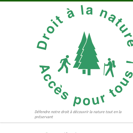
Passer au contenu
Défendre notre droit à découvrir la nature tout en la
préservant