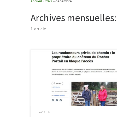
Accueil
»
2023
»
décembre
Archives mensuelles
1 article
Lire l’article sur France Bleu :
francebleu.fr/infos/culture-loisirs/les-randonneurs-
prives-de-gr-le-proprietaire-du-chateau-du-rocher-
portail-en-bloque-l-acces-2287873 Autre relai dans les
médias :ouest-france.fr/bretagne/maen-roch-
35460/le-gr37-chemin-de-randonnee-prefere-des-
francais-passe-par-le-chateau-qui-en-interdit-lacces-
ff6b5590-9998-11ee-99a8-c8cd0c676f82
ACTUS