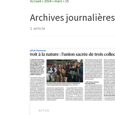
Accueil
»
2024
»
mars
»
15
Archives journalières
1 article
Trois collectifs Chartreuse, Côte d’Azur et Notre village
d’Alsace, engagés contre la disposition légale de
février 2023 interdisant aux promeneurs, sous peine
de contravention, l’accès aux espaces naturels, ont
décidé d’unir leurs forces pour faire entendre leurs
voix à l’Assemblée nationale. Lire l’article :
ledauphine.com/economie/2024/03/14/isere-massif-
de-chartreuse-droit-a-la-nature-l-union-sacree-de-
trois-collectifs
ACTUS