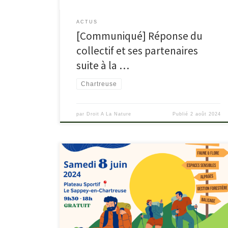
ACTUS
[Communiqué] Réponse du
collectif et ses partenaires
suite à la …
Chartreuse
par
Droit A La Nature
Publié
2 août 2024
Cet événement est organisé par la Fédération
française de Randonnée depuis le Sappey et le Col
de Porte. (accès possible en bus depuis Grenoble)
Infos sur l’événement
https://isere.ffrandonnee.fr/actualite/24071/rando-
nous-chartreuse-2024 Le collectif vous invite à venir
sensibiliser les randonneurs sur les problèmes d’accès