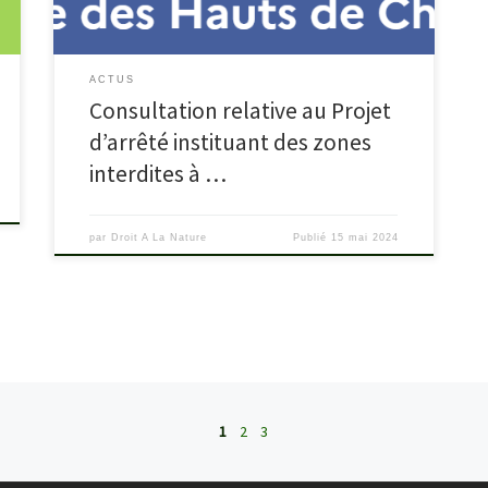
compatible avec […]
ACTUS
Consultation relative au Projet
d’arrêté instituant des zones
interdites à …
par
Droit A La Nature
Publié
15 mai 2024
1
2
3