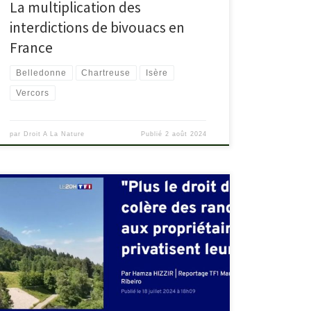
La multiplication des
interdictions de bivouacs en
France
Belledonne
Chartreuse
Isère
Vercors
par
Droit A La Nature
Publié
2 août 2024
tf1info.fr/environnement-ecologie/video-reportage-
on-n-a-plus-le-droit-d-y-aller-la-colere-des-
randonneurs-en-chartreuse-et-ailleurs-face-aux-
proprietaires-qui-privatisent-leurs-sentiers-
2309194.html