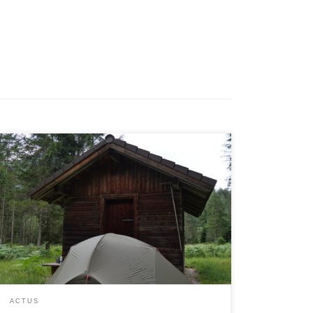
Au fil de ces derniers étés, les zones interdites au
bivouac en période estivale se multiplient en
France.Alors qu’en France, contrairement à d’autres
pays, la législation en matière de bivouac était jusque
là plutôt souple, elle devient de plus en plus
contraignante, même si les zones concernées par ces
interdictions […]
ACTUS