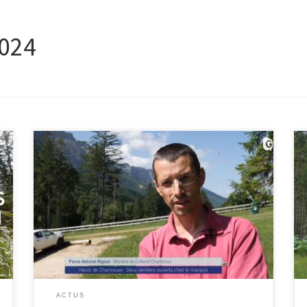
024
Télégrenoble a réalisé un reportage suite à la
réouverture de 2 sentiers balisés dans la Réserve des
Hauts de Chartreuse, une avancée modeste car les
sentiers non balisés restent interdits… Le Collectif
Chartreuse est notamment interrogé. Les débats
autour des Hauts de Chartreuse sont clos, ou
presque…Alors que la réserve […]
ACTUS