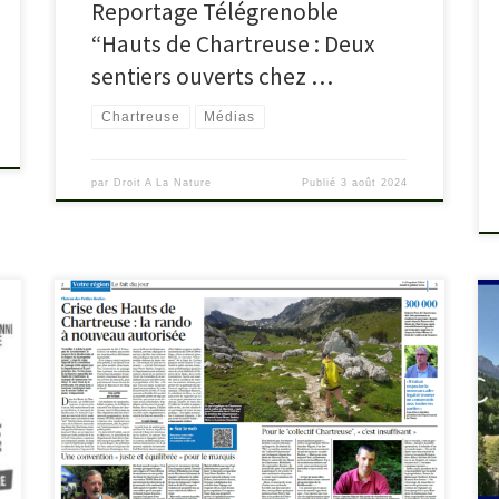
Reportage Télégrenoble
“Hauts de Chartreuse : Deux
sentiers ouverts chez …
Chartreuse
Médias
par
Droit A La Nature
Publié
3 août 2024
Une convention a été signée par le Département, le
Parc de Chartreuse et le propriétaire du terrain, pour
n’autoriser que les sentiers balisés. Cette convention
permet donc un accès officiellement autorisé mais
avec un accès limité aux 2 seuls sentiers balisés ce qui
exclut de nombreux sommets et sentiers plus […]