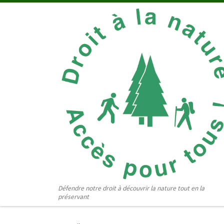
Passer au contenu
Défendre notre droit à découvrir la nature tout en la
préservant