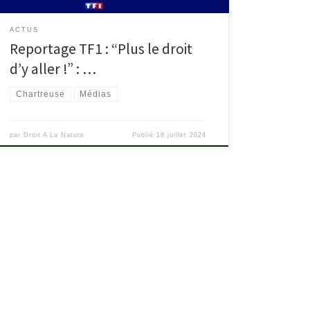
ACTUS
Reportage TF1 : “Plus le droit
d’y aller !” : …
Chartreuse
Médias
par
Droit A La Nature
Publié
18 juillet 2024