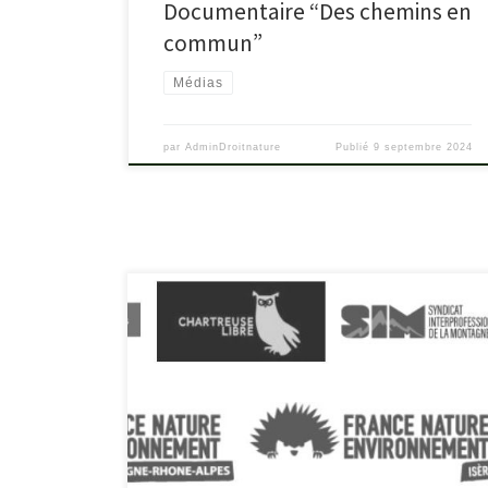
Documentaire “Des chemins en
commun”
Médias
par
AdminDroitnature
Publié
9 septembre 2024
Signature de la convention de passage sur deux
sentiers des Hauts de Chartreuse : pourquoi il est trop
tôt pour célébrer Mercredi 17 juillet 2024, le
département de l’Isère organisait une conférence de
presse au col de Marcieu pour annoncer la signature
d’une convention de passage et l’inscription au Plan
[…]