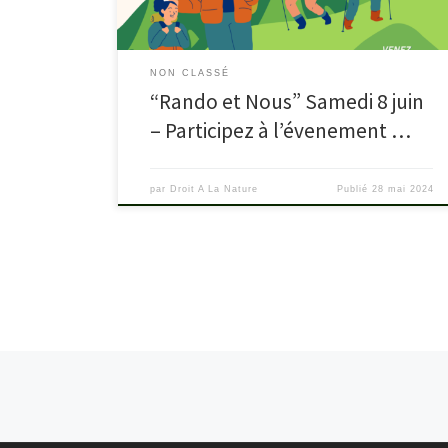
aux sentiers en Chartreuse. Plus d’informations à venir.
NON CLASSÉ
“Rando et Nous” Samedi 8 juin
– Participez à l’évenement …
par
Droit A La Nature
Publié
28 mai 2024
Navigation dans les articles