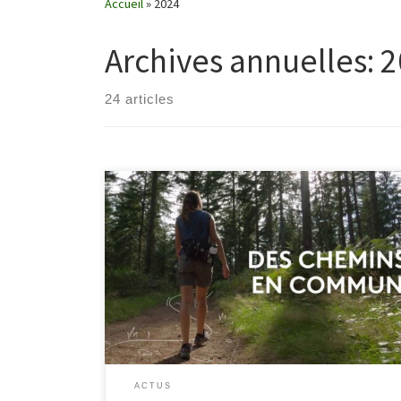
Accueil
»
2024
Archives annuelles:
2
24 articles
Film documentaire réalisé par : Laurent Bouit – Maison
de production : Caméra One Télévision / France
Télévisionsdiffusé le 05/09/2024 à 22h55 Disponible
jusqu’au 05/09/2025 Des centaines de milliers de
kilomètres de chemins ruraux ont disparu en France
depuis les années 60. Aujourd’hui, la question de
notre liberté de circulation se pose souvent […]
ACTUS