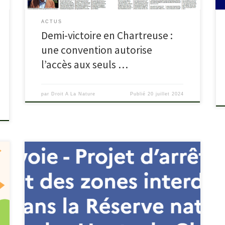
ACTUS
Demi-victoire en Chartreuse :
une convention autorise
l’accès aux seuls …
par
Droit A La Nature
Publié
20 juillet 2024
La loi 2019-773 du 24 juillet 2019 portant création de
l’Office français de la biodiversité, modifiant les
missions des fédérations des chasseurs et renforçant la
police de l’environnement a modifié le statut des
RCFS en y introduisant la possibilité d’y chasser le
grand gibier. Cette modification n’étant pas