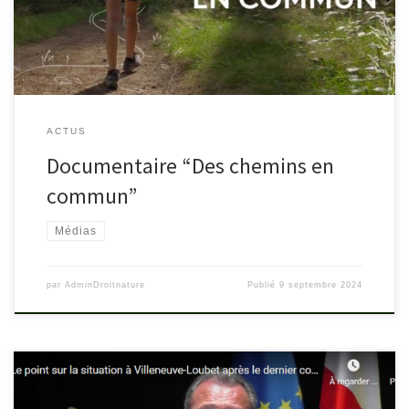
en France depuis les années 60. Aujourd’hui, la question de notre
liberté de circulation se pose souvent […]
ACTUS
Documentaire “Des chemins en
commun”
Médias
par
AdminDroitnature
Publié
9 septembre 2024