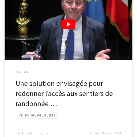
Le point sur la situation par Lionnel Luca, maire de Villeneuve-
Loubet : Pour en savoir plus :
ACTUS
Une solution envisagée pour
redonner l’accès aux sentiers de
randonnée …
VilleuneuveLoubet
par
AdminDroitnature
Publié
18 mars 2024