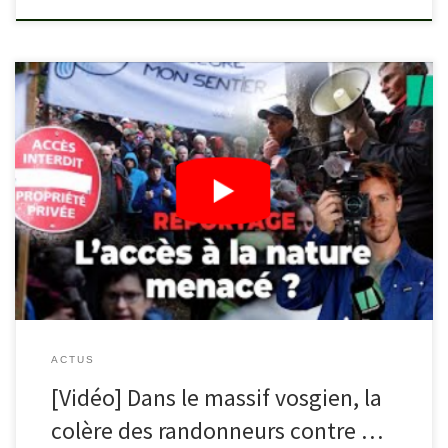
La montagne appartient-elle à tout le monde ? À Rimbach-prés-
Masevaux (Haut-Rhin), dans le massif des Vosges, un cortège
impressionnant d’un millier de randonneurs a manifesté, samedi
17 février, contre la fermeture d’un sentier de randonnée par un
propriétaire privé, qui s’appuie sur une nouvelle loi qui pénalise le
passage sur une propriétée […]
ACTUS
[Vidéo] Dans le massif vosgien, la
colère des randonneurs contre …