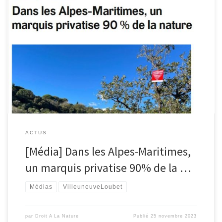
Dans les Alpes-Maritimes, un espace naturel de 700 ha est
désormais interdit au public. Le marquis propriétaire des terres a
embauché des gardes pour faire respecter cette réglementation,
issue d’une loi adoptée en février 2023. Lire l’article :
reporterre.net/Dans-les-Alpes-Maritimes-un-marquis-privatise-90-
de-la-nature
ACTUS
[Média] Dans les Alpes-Maritimes,
un marquis privatise 90% de la …
Médias
VilleuneuveLoubet
par
Droit A La Nature
Publié
25 novembre 2023