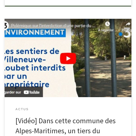
Lire l’article sur France 3 : france3-regions.francetvinfo.fr/provence-
alpes-cote-d-azur/alpes-maritimes/dans-cette-commune-des-
alpes-maritimes-un-tiers-du-territoire-est-interdit-aux-promeneurs-
car-situe-sur-une-propriete-privee-2877143.html Voir le reportage
de France 3 :
ACTUS
[Vidéo] Dans cette commune des
Alpes-Maritimes, un tiers du