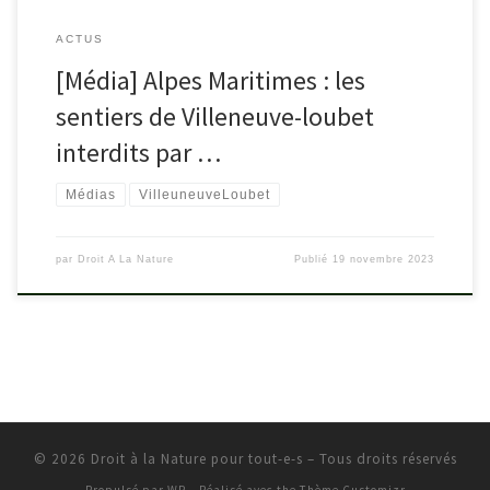
ACTUS
[Média] Alpes Maritimes : les
sentiers de Villeneuve-loubet
interdits par …
Médias
VilleuneuveLoubet
par
Droit A La Nature
Publié
19 novembre 2023
© 2026
Droit à la Nature pour tout-e-s
– Tous droits réservés
Propulsé par
WP
– Réalisé avec the
Thème Customizr