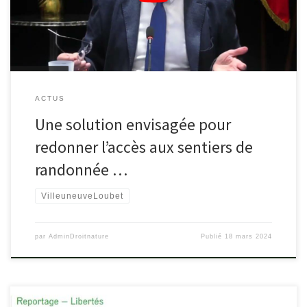
ACTUS
Une solution envisagée pour
redonner l’accès aux sentiers de
randonnée …
VilleuneuveLoubet
par
AdminDroitnature
Publié
18 mars 2024