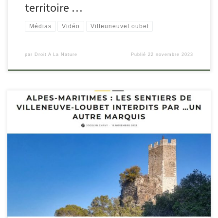
territoire …
Médias
Vidéo
VilleuneuveLoubet
par
Droit A La Nature
Publié
22 novembre 2023
Il possède un tiers de la superficie de la commune de Villeneuve-
Loubet et l’immense majorité de ses espaces naturels, mais il ne
veut plus de randonneurs ou de traileurs. Le marquis de Panisse-
Passis a profité de la nouvelle loi de février 2023 pour interdire
l’accès à des sentiers utilisés par […]