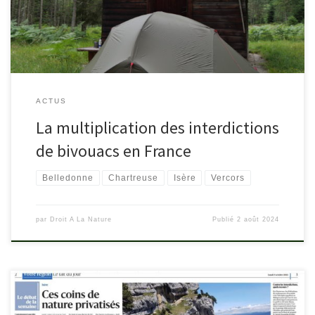
contraignante, même si les zones concernées par ces interdictions
[…]
ACTUS
La multiplication des interdictions
de bivouacs en France
Belledonne
Chartreuse
Isère
Vercors
par
Droit A La Nature
Publié
2 août 2024