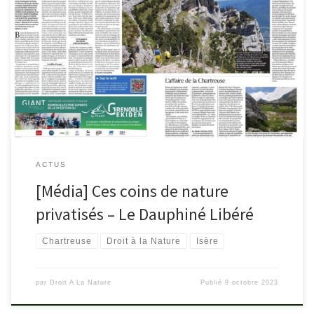
Le journal Le Dauphiné du lundi 9 octobre 2023 a sorti un dossier
sur “Ces coins de nature privatisés” et fait un focus sur le problème
en cours sur la Réserve naturelle des Hauts de Chartreuse.
ledauphine.com/societe/2023/10/08/coins-de-nature-privatises-
contre-les-interdictions-quels-recours et en bonus le Courrier des
lecteurs :
ACTUS
[Média] Ces coins de nature
privatisés – Le Dauphiné Libéré
Chartreuse
Droit à la Nature
Isère
par
Droit A La Nature
Publié
9 octobre 2023