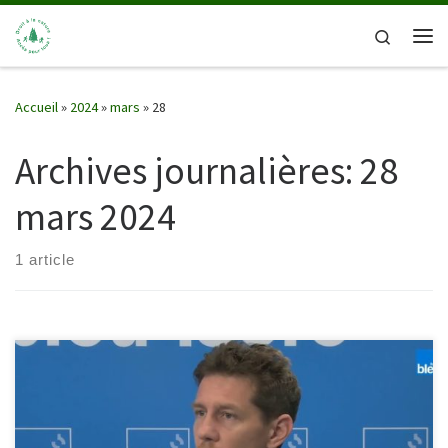
Passer au contenu
Search
Me
Accueil
»
2024
»
mars
»
28
Archives journalières:
28
mars 2024
1 article
Faut-il instaurer en France un libre accès à la forêt, à la