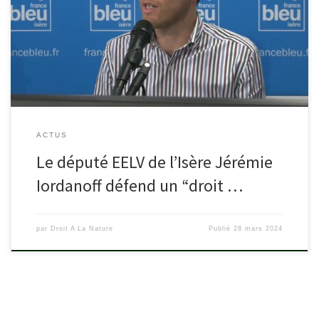
montagne ? Le député écologiste de l’Isère Jérémie Iordannoff
confirme sur France Bleu Isère préparer une proposition de loi
“pour un droit d’accès à la nature“, avec sa collègue Lisa Belluco. Il
souhaite qu’elle soit présentée jeudi prochain, le 4 […]
ACTUS
Le député EELV de l’Isère Jérémie
Iordanoff défend un “droit …
par
Droit A La Nature
Publié
28 mars 2024