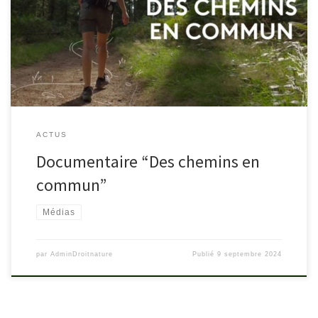
05/09/2024 à 22h55 Disponible jusqu’au 05/09/2025 Des
centaines de milliers de kilomètres de chemins ruraux ont disparu
en France depuis les années 60. Aujourd’hui, la question de notre
liberté de circulation se pose souvent […]
ACTUS
Documentaire “Des chemins en
commun”
Médias
par
AdminDroitnature
Publié
9 septembre 2024