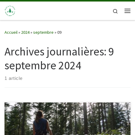
Passer au contenu
Search
Me
Accueil
»
2024
»
septembre
»
09
Archives journalières:
9
septembre 2024
1 article
Film documentaire réalisé par : Laurent Bouit – Maison de
production : Caméra One Télévision / France Télévisionsdiffusé le