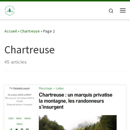
Passer au contenu
Search
Me
Accueil
»
Chartreuse
»
Page 2
Chartreuse
45 articles
reporterre.net/Chartreuse-un-marquis-privatise-la-montagne-les-
randonneurs-protestent