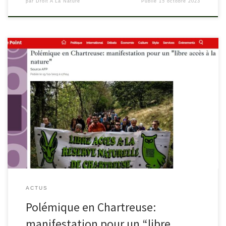
par
Droit A La Nature
Publié
15 octobre 2023
lepoint.fr/societe/polemique-en-chartreuse-manifestation-pour-
un-libre-acces-a-la-nature-15-10-2023-2539430_23.php#11
ACTUS
Polémique en Chartreuse:
manifestation pour un “libre