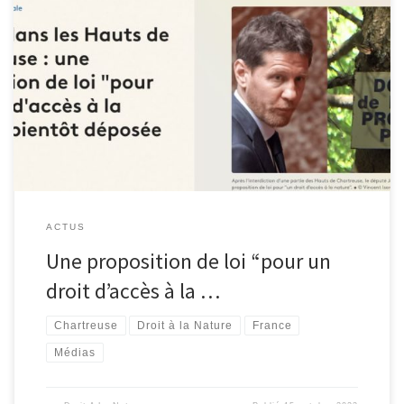
france3-regions.francetvinfo.fr/auvergne-rhone-alpes/isere/conflit-
dans-les-hauts-de-chartreuse-une-proposition-de-loi-pour-un-
droit-d-acces-a-la-nature-bientot-deposee-2855921.html
ACTUS
Une proposition de loi “pour un
droit d’accès à la …
Chartreuse
Droit à la Nature
France
Médias