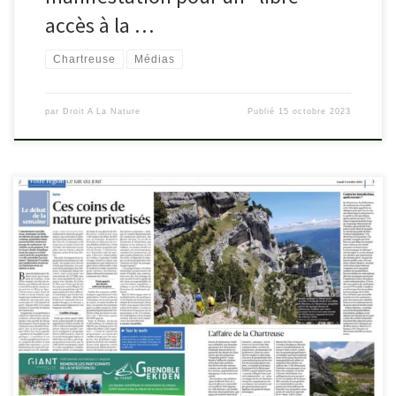
accès à la …
Chartreuse
Médias
par
Droit A La Nature
Publié
15 octobre 2023
Le journal Le Dauphiné du lundi 9 octobre 2023 a sorti un dossier
sur “Ces coins de nature privatisés” et fait un focus sur le problème
en cours sur la Réserve naturelle des Hauts de Chartreuse.
ledauphine.com/societe/2023/10/08/coins-de-nature-privatises-
contre-les-interdictions-quels-recours et en bonus le Courrier des
lecteurs :