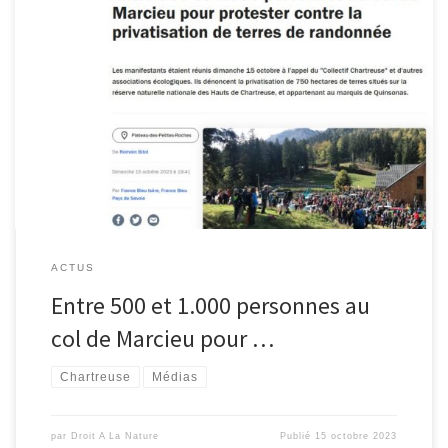
francebleu.fr/infos/societe/entre-500-et-1-000-personnes-au-col-
de-marcieu-pour-protester-contre-la-privatisation-de-terres-de-
randonnee-8650876
ACTUS
Entre 500 et 1.000 personnes au
col de Marcieu pour …
Chartreuse
Médias
par
Droit A La Nature
Publié
15 octobre 2023