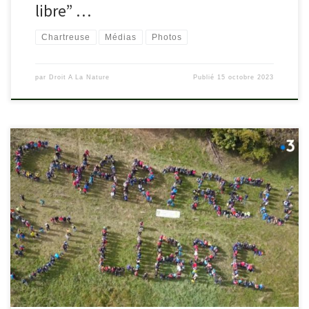
libre” …
Chartreuse
Médias
Photos
par
Droit A La Nature
Publié
15 octobre 2023
france3-regions.francetvinfo.fr/auvergne-rhone-alpes/isere/video-
les-gueux-ne-s-arreteront-pas-la-des-centaines-de-manifestants-
randonnent-pour-une-chartreuse-libre-2856734.html