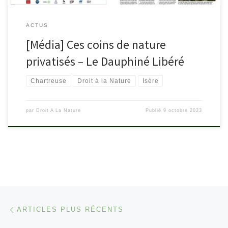
ACTUS
[Média] Ces coins de nature
privatisés – Le Dauphiné Libéré
Chartreuse
Droit à la Nature
Isère
par
Droit A La Nature
Publié
9 octobre 2023
Navigation dans les articles
Articles plus récents
ARTICLES PLUS RÉCENTS