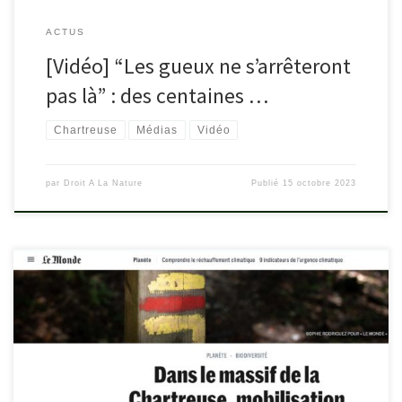
ACTUS
[Vidéo] “Les gueux ne s’arrêteront
pas là” : des centaines …
Chartreuse
Médias
Vidéo
par
Droit A La Nature
Publié
15 octobre 2023
lemonde.fr/planete/article/2023/10/15/dans-le-massif-de-la-
chartreuse-mobilisation-contre-la-privatisation-de-la-
montagne_6194567_3244.html