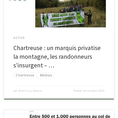
ACTUS
Chartreuse : un marquis privatise
la montagne, les randonneurs
s’insurgent – …
Chartreuse
Médias
par
Droit A La Nature
Publié
16 octobre 2023