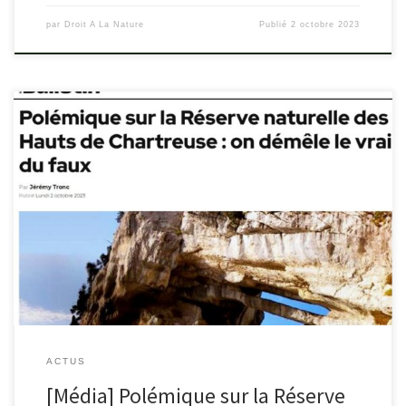
par
Droit A La Nature
Publié
2 octobre 2023
petit-bulletin.fr/grenoble/article-74838-polemique-sur-la-reserve-
naturelle-des-hauts-de-chartreuse-on-demele-le-vrai-du-faux.html
ACTUS
[Média] Polémique sur la Réserve