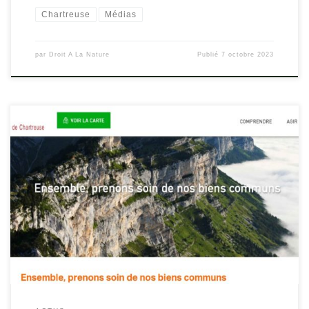
Chartreuse
Médias
par
Droit A La Nature
Publié
7 octobre 2023
“Comment profiter de notre magnifique territoire et y accueillir
nos visiteurs en respectant à la fois les paysages, la biodiversité,
ainsi que les femmes et les hommes qui y travaillent ? Toute
l’année, mais en particulier durant la saison estivale, au cours de
laquelle l’activité touristique s’intensifie, le rôle du Parc […]