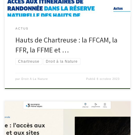
ACTUS
Hauts de Chartreuse : la FFCAM, la
FFR, la FFME et …
Chartreuse
Droit à la Nature
par
Droit A La Nature
Publié
6 octobre 2023
Un article de France 3 mettant en avant la problématique globale
d’accès aux espaces naturels, des falaises comme des sentiers en