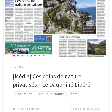
Le journal Le Dauphiné du lundi 9 octobre 2023 a sorti un dossier
sur “Ces coins de nature privatisés” et fait un focus sur le problème
en cours sur la Réserve naturelle des Hauts de Chartreuse.
ledauphine.com/societe/2023/10/08/coins-de-nature-privatises-
contre-les-interdictions-quels-recours et en bonus le Courrier des
lecteurs :
ACTUS
[Média] Ces coins de nature
privatisés – Le Dauphiné Libéré
Chartreuse
Droit à la Nature
Isère
par
Droit A La Nature
Publié
9 octobre 2023