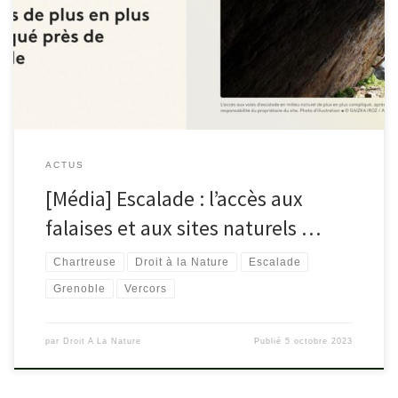
France et avec comme exemple la région grenobloise (avec les
cas de la Réserve de Chartreuse et des falaises de Presle), avec
l’avis de la Fédération française d’Escalade et […]
ACTUS
[Média] Escalade : l’accès aux
falaises et aux sites naturels …
Chartreuse
Droit à la Nature
Escalade
Grenoble
Vercors
par
Droit A La Nature
Publié
5 octobre 2023