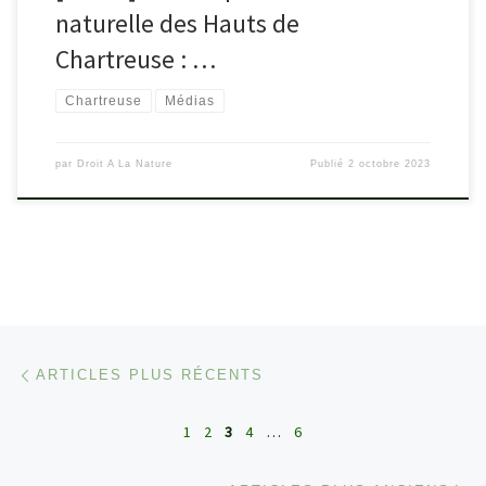
naturelle des Hauts de
Chartreuse : …
Chartreuse
Médias
par
Droit A La Nature
Publié
2 octobre 2023
Navigation dans les articles
Articles plus récents
ARTICLES PLUS RÉCENTS
1
2
3
4
…
6
Ar