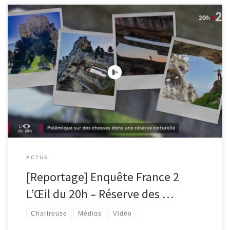
francetvinfo.fr/france/chasse/enquete-reserve-des-hauts-de-
chartreuse-les-sentiers-de-la-discorde_6097455.html
ACTUS
[Reportage] Enquête France 2
L’Œil du 20h – Réserve des …
Chartreuse
Médias
Vidéo