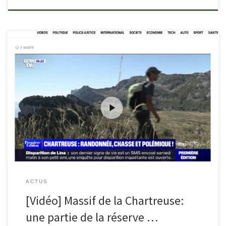
bfmtv.com/societe/massif-de-la-chartreuse-une-partie-de-la-
reserve-naturelle-interdite-aux-promeneurs-mais-autorisee-a-la-
chasse_VN-202309270073.html
ACTUS
[Vidéo] Massif de la Chartreuse:
une partie de la réserve …