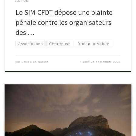
ACTUS
Le SIM-CFDT dépose une plainte
pénale contre les organisateurs
des …
Associations
Chartreuse
Droit à la Nature
par
Droit A La Nature
Publié
25 septembre 2023
Une nouvelle action de soutien à une réserve naturelle de
Chartreuse accessible à tout-e-s a eu lieu le 17 septembre 2023.
Ce cœur est un message pacifique adressé à Monsieur le Marquis
de Quinsonas-Oudinot, adressé au Parc Naturel de la Chartreuse,
adressé à tous les citoyens de la région, ainsi […]