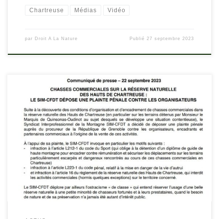
Chartreuse
Médias
Vidéo
par
Droit A La Nature
Publié
27 septembre 2023
En savoir plus : Lire l’interview du Président du SIM-CFDT sur cette
affaire sur Outside.frLire l’article de France Bleu Isère : Chartreuse :
le syndicat interprofessionnel de la montagne dépose plainte
contre les chasses privéesLire l’article de France 3 Chasses
commerciales en Chartreuse : un syndicat de guide de haute […]