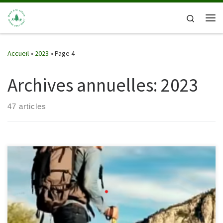
Passer au contenu
Search
Me
Accueil
»
2023
»
Page 4
Archives annuelles:
2023
47 articles