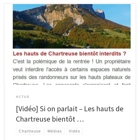
Les hauts de Chartreuse bientôt interdits ? C’est la polémique de
la rentrée ! Un propriétaire veut interdire l’accès à certains espaces
naturels prisés des randonneurs sur les hauts plateaux de
Chartreuse. Les opposants s’organisent et font valoir leurs
arguments dans Si On Parlait jeudi à 19h15 et le lendemain […]
ACTUS
[Vidéo] Si on parlait – Les hauts de
Chartreuse bientôt …
Chartreuse
Médias
Vidéo