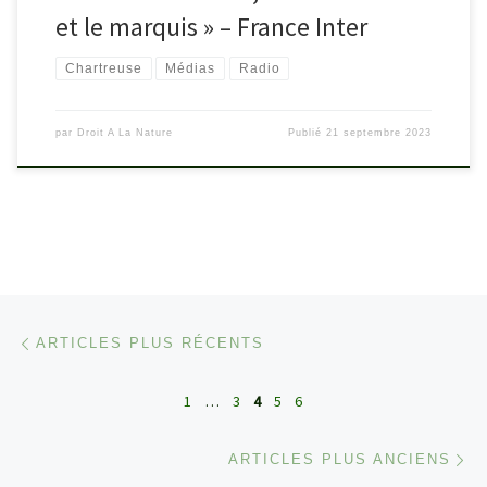
et le marquis » – France Inter
Chartreuse
Médias
Radio
par
Droit A La Nature
Publié
21 septembre 2023
Navigation dans les articles
Articles plus récents
ARTICLES PLUS RÉCENTS
1
…
3
4
5
6
Ar
ARTICLES PLUS ANCIENS