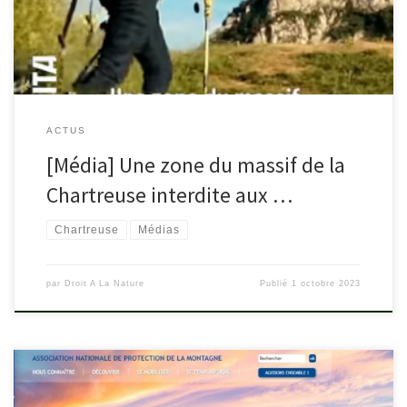
ACTUS
[Média] Une zone du massif de la
Chartreuse interdite aux …
Chartreuse
Médias
par
Droit A La Nature
Publié
1 octobre 2023