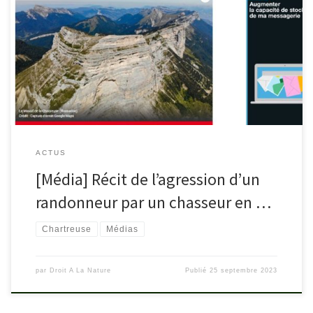
rtl.fr/actu/justice-faits-divers/un-marquis-interdit-son-terrain-aux-
randonneurs-un-chasseur-agresse-l-un-d-eux-7900301565
ACTUS
[Média] Récit de l’agression d’un
randonneur par un chasseur en …
Chartreuse
Médias
par
Droit A La Nature
Publié
25 septembre 2023