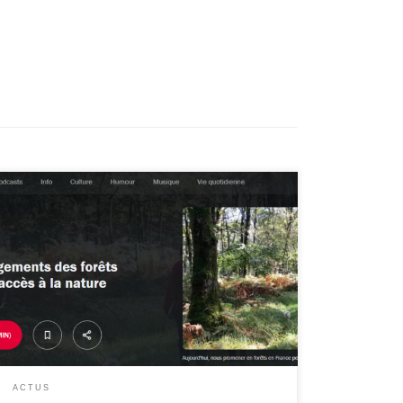
Les invités :
https://www.radiofrance.fr/franceinter/podcasts/le-13-
14/le-13-14-du-jeudi-18-avril-2024-2627809
ACTUS