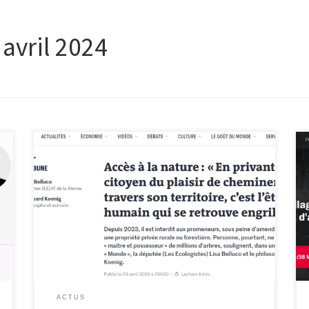
:
avril 2024
https://www.lemonde.fr/idees/article/2024/04/03/acc
es-a-la-nature-en-privant-le-citoyen-du-plaisir-de-
cheminer-a-travers-son-territoire-c-est-l-etre-humain-
qui-se-retrouve-engrillage_6225685_3232.html
ACTUS