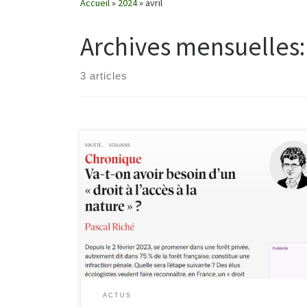
Accueil
»
2024
»
avril
Archives mensuelles
3 articles
Revue de presse
https://www.nouvelobs.com/societe/20240404.OBS86
651/va-t-on-avoir-besoin-d-un-droit-a-l-acces-a-la-
nature.html https://www.la-croix.com/planete/acces-a-
la-nature-une-proposition-de-loi-pour-garantir-la-
liberte-des-promeneurs-20240326
https://www.francetvinfo.fr/economie/emploi/metiers
/restauration-hotellerie-sports-loisirs/une-proposition-
de-loi-pour-le-libre-acces-a-la-nature-le-droit-d-aller-
et-venir-est-aussi-un-droit-constitutionnel-plaide-le-
depute-eelv-jeremie-iordanoff_6452635.html
ACTUS
https://www.francebleu.fr/emissions/l-invite-du-6-9-