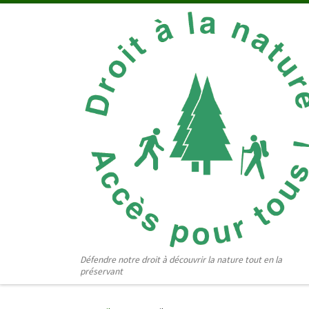
Passer au contenu
Défendre notre droit à découvrir la nature tout en la
préservant