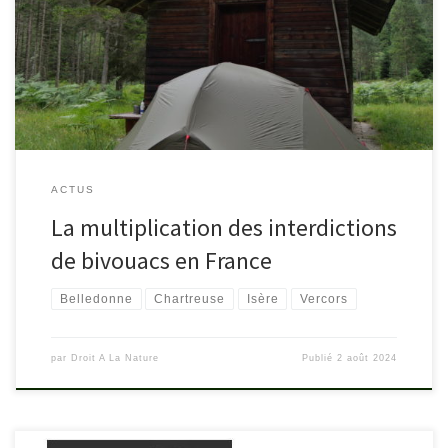
contrairement à d’autres pays, la législation en matière de bivouac
était jusque là plutôt souple, elle devient de plus en plus
contraignante, même si les zones concernées par ces interdictions
[…]
ACTUS
La multiplication des interdictions
de bivouacs en France
Belledonne
Chartreuse
Isère
Vercors
par
Droit A La Nature
Publié
2 août 2024