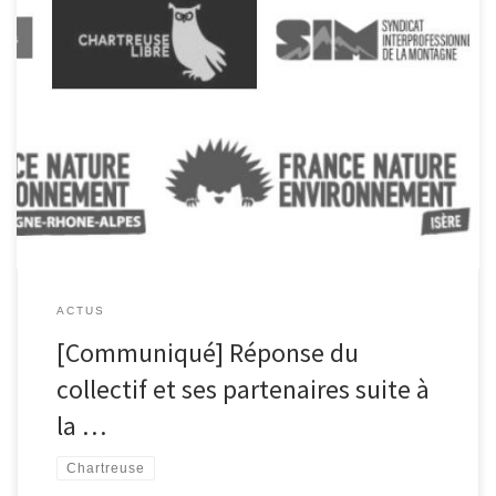
Signature de la convention de passage sur deux sentiers des Hauts
de Chartreuse : pourquoi il est trop tôt pour célébrer Mercredi 17
juillet 2024, le département de l’Isère organisait une conférence
de presse au col de Marcieu pour annoncer la signature d’une
convention de passage et l’inscription au Plan […]
ACTUS
[Communiqué] Réponse du
collectif et ses partenaires suite à
la …
Chartreuse